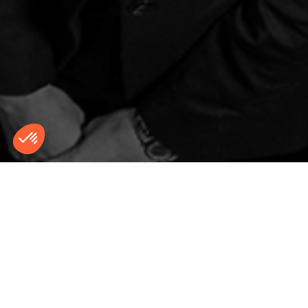
Nous avons choisi la voie du droit vivant
— celui qui relie la terre à la finance, le
public au privé, l’homme à son
environnement. Ici, les avocats pensent