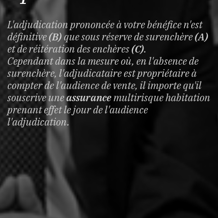
L'adjudication prononcée à votre bénéfice n'est
définitive
(B)
que sous réserve de surenchère
(A)
et de réitération des enchères
(C)
.
Cependant dans la mesure où, en l'absence de
surenchère, l'adjudicataire est propriétaire à
compter de l'audience de vente, il importe qu'il
souscrive une
assurance
multirisque habitation
prenant effet le jour de l'audience
l'adjudication.