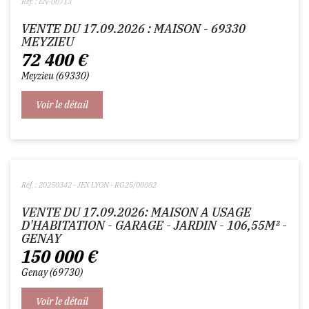
Réf. : EN-00713
VENTE DU 17.09.2026 : MAISON - 69330
MEYZIEU
72 400
€
Meyzieu
69330
Voir le détail
Réf. : 20250342 - JEX LYON - RG25/00082
VENTE DU 17.09.2026: MAISON A USAGE
D'HABITATION - GARAGE - JARDIN - 106,55M² -
GENAY
150 000
€
Genay
69730
Voir le détail