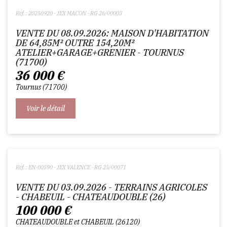
Réf. : 20250920 - JEX MACON - RG 26/00003
VENTE DU 08.09.2026: MAISON D'HABITATION
DE 64,85M² OUTRE 154,20M²
ATELIER+GARAGE+GRENIER - TOURNUS
(71700)
36 000
€
Tournus
71700
Voir le détail
Réf. : EN-00590 - JEX VALENCE - RG 25/00071
VENTE DU 03.09.2026 - TERRAINS AGRICOLES
- CHABEUIL - CHATEAUDOUBLE (26)
100 000
€
CHATEAUDOUBLE et CHABEUIL
26120