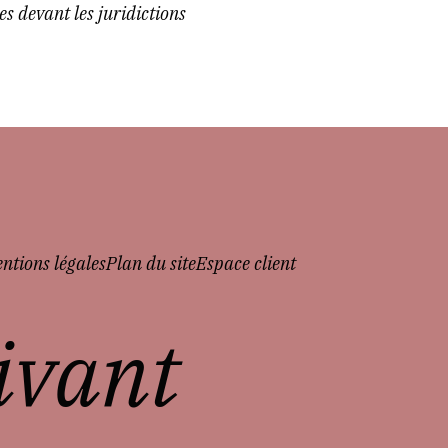
es devant les juridictions
ntions légales
Plan du site
Espace client
vivant