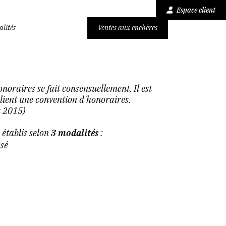
Espace client
alités
Ventes aux enchères
noraires se fait consensuellement. Il est
 client une convention d'honoraires.
t 2015)
 établis selon
3 modalités
:
sé