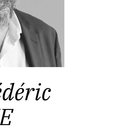
déric
E