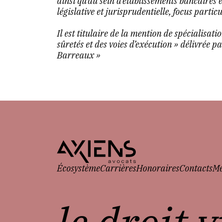
ainsi qu’au sein d’établissements bancaires e
législative et jurisprudentielle, focus particul
Il est titulaire de la mention de spécialisati
sûretés et des voies d’exécution » délivrée p
Barreaux »
Écosystème
Carrières
Honoraires
Contacts
Me