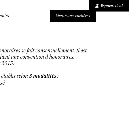
Espace client
alités
Ventes aux enchères
noraires se fait consensuellement. Il est
 client une convention d'honoraires.
t 2015)
 établis selon
3 modalités
:
sé