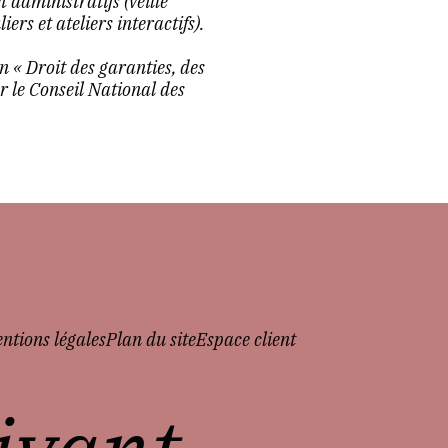
t administratifs (veille
iers et ateliers interactifs).
on « Droit des garanties, des
ar le Conseil National des
ntions légales
Plan du site
Espace client