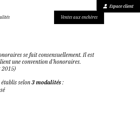
Espace client
alités
Ventes aux enchères
noraires se fait consensuellement. Il est
 client une convention d'honoraires.
t 2015)
 établis selon
3 modalités
:
sé