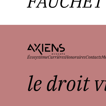
FAUCHET
Écosystème
Carrières
Honoraires
Contacts
Me
le droit 