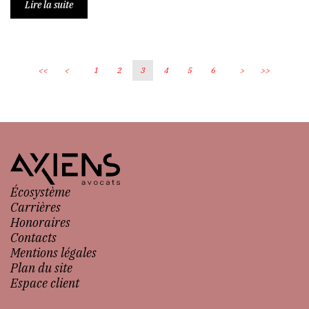
Lire la suite
<<
<
1
2
3
4
5
6
>
>>
Écosystème
Carrières
Honoraires
Contacts
Mentions légales
Plan du site
Espace client