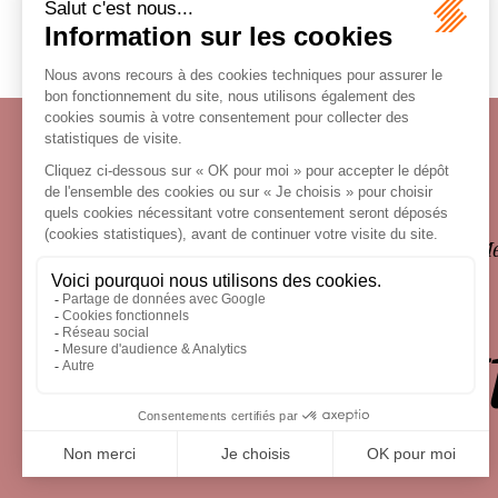
Écosystème
Carrières
Honoraires
Contacts
Me
le droit 