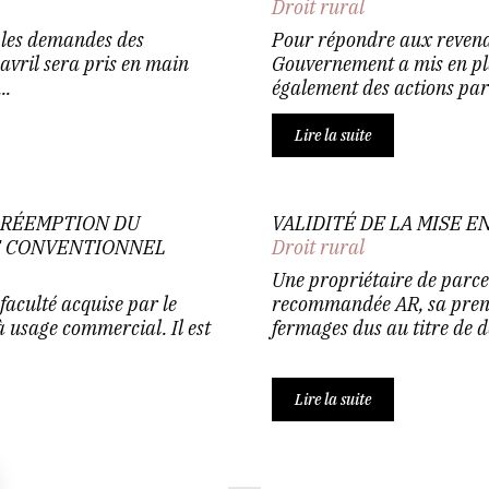
Droit rural
 les demandes des
Pour répondre aux revend
 avril sera pris en main
Gouvernement a mis en pla
..
également des actions par f
Lire la suite
PRÉEMPTION DU
VALIDITÉ DE LA MISE 
E CONVENTIONNEL
Droit rural
Une propriétaire de parcel
faculté acquise par le
recommandée AR, sa preneu
à usage commercial. Il est
fermages dus au titre de de
Lire la suite