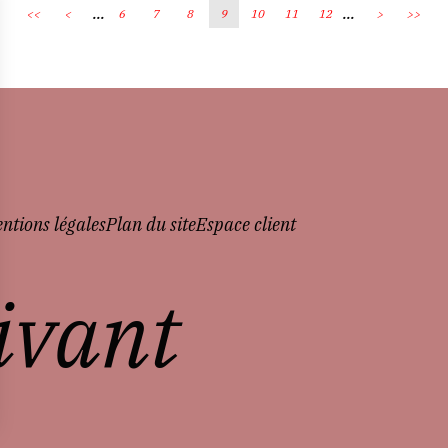
...
...
<<
<
6
7
8
9
10
11
12
>
>>
ntions légales
Plan du site
Espace client
vivant