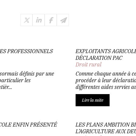
LES PROFESSIONNELS
EXPLOITANTS AGRICOLE
DÉCLARATION PAC
Droit rural
sormais définis par une
Comme chaque année à cett
particulier les
procéder à leur déclaratio
ièr...
différentes aides servies au 
Lire la suite
ICOLE ENFIN PRÉSENTÉ
LES PLANS AMBITION B
L’AGRICULTURE AUX DE