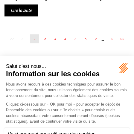
Lire la suite
...
<<
<
1
2
3
4
5
6
7
>
>>
Écosystème
Carrières
Honoraires
Contacts
Mentions légales
Plan du site
Espace client