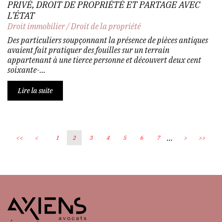
PRIVÉ, DROIT DE PROPRIÉTÉ ET PARTAGE AVEC
L’ÉTAT
Droit immobilier
/
Droit de la propriété
Des particuliers soupçonnant la présence de pièces antiques
avaient fait pratiquer des fouilles sur un terrain
appartenant à une tierce personne et découvert deux cent
soixante-...
Lire la suite
...
<<
<
1
2
3
4
5
6
7
>
>>