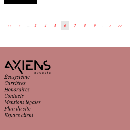
...
...
<<
<
3
4
5
6
7
8
9
>
>>
Écosystème
Carrières
Honoraires
Contacts
Mentions légales
Plan du site
Espace client