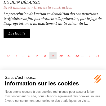
DU BIEN DÉLAISSÉ
Droit immobilier
/
Droit de la construction
La prescription de l'action en démolition des constructions
irrégulières ne fait pas obstacle à l'application, par le juge de
l'expropriation, d'un abattement sur la valeur du t...
Lire la suite
...
...
<<
<
6
7
8
9
10
11
12
>
>>
Écosystème
Carrières