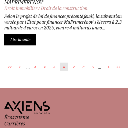
MAPRIMERÉNOV'
Droit immobilier
/
Droit de la construction
Selon le projet de loi de finances présenté jeudi, la subvention
versée par l'État pour financer MaPrimerénov' s'élèvera à 2,3
milliards d'euros en 2025, contre 4 milliards anno...
Lire la suite
...
...
<<
<
3
4
5
6
7
8
9
>
>>
Écosystème
Carrières