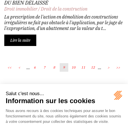
DU BIEN DÉLAISSÉ
Droit immobilier
/
Droit de la construction
La prescription de l'action en démolition des constructions
irrégulières ne fait pas obstacle à l'application, par le juge de
l'expropriation, d'un abattement sur la valeur du t...
Lire la suite
...
...
<<
<
6
7
8
9
10
11
12
>
>>
Écosystème
Carrières