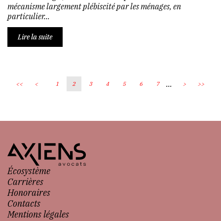
mécanisme largement plébiscité par les ménages, en
particulier...
Lire la suite
...
<<
<
1
2
3
4
5
6
7
>
>>
Écosystème
Carrières
Honoraires
Contacts
Mentions légales