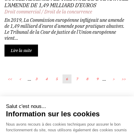
L’AMENDE DE 1,49 MILLIARD D’EUROS
Droit commercial
/
Droit de la concurrence
En 2019, La Commission européenne infligeait une amende
de 1,49 milliard d'euros d'amende pour pratiques abusives.
Le Tribunal de la Cour de justice de l'Union européenne
vient...
Lire la suite
...
...
<<
<
3
4
5
6
7
8
9
>
>>
Écosystème