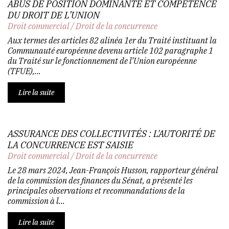
ABUS DE POSITION DOMINANTE ET COMPÉTENCE
DU DROIT DE L’UNION
Droit commercial
/
Droit de la concurrence
Aux termes des articles 82 alinéa 1er du Traité instituant la
Communauté européenne devenu article 102 paragraphe 1
du Traité sur le fonctionnement de l’Union européenne
(TFUE),...
Lire la suite
ASSURANCE DES COLLECTIVITÉS : L'AUTORITÉ DE
LA CONCURRENCE EST SAISIE
Droit commercial
/
Droit de la concurrence
Le 28 mars 2024, Jean-François Husson, rapporteur général
de la commission des finances du Sénat, a présenté les
principales observations et recommandations de la
commission à l...
Lire la suite