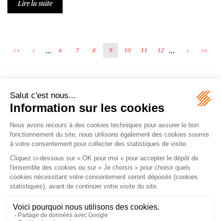
Lire la suite
...
...
<<
<
6
7
8
9
10
11
12
>
>>
Écosystème
Carrières
Honoraires
Contacts
Mentions légales
Plan du site
Espace client