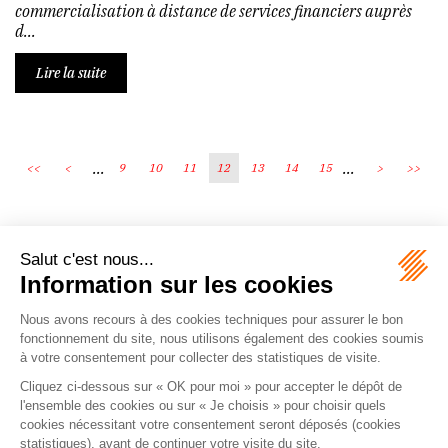
commercialisation à distance de services financiers auprès
d...
Lire la suite
...
...
<<
<
9
10
11
12
13
14
15
>
>>
Écosystème
Carrières
Honoraires
Contacts
Mentions légales