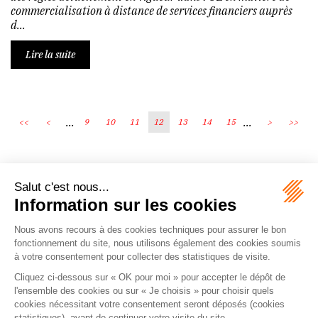
commercialisation à distance de services financiers auprès
d...
Lire la suite
...
...
<<
<
9
10
11
12
13
14
15
>
>>
Écosystème
Carrières
Honoraires
Contacts
Mentions légales