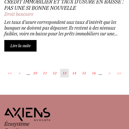
CRÉDIT IMMOBILIER ET TAUX D’USURE EN BAISSE :
PAS UNE SI BONNE NOUVELLE
Droit bancaire
Les taux d'usure correspondent aux taux d'intérêt que les
banques ne doivent pas dépasser. Ils restent à des niveaux
faibles, voire en baisse pour les prêts immobiliers sur une...
Lire la suite
...
...
<<
<
10
11
12
13
14
15
16
>
>>
Écosystème