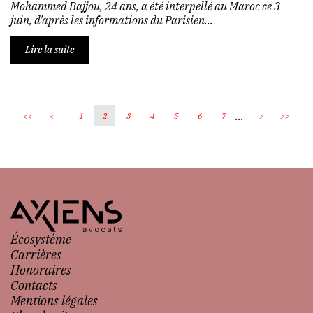
Mohammed Bajjou, 24 ans, a été interpellé au Maroc ce 3
juin, d’après les informations du Parisien...
Lire la suite
...
<<
<
1
2
3
4
5
6
7
>
>>
Écosystème
Carrières
Honoraires
Contacts
Mentions légales