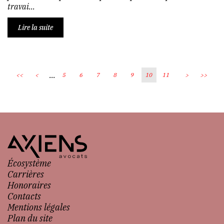
travai...
Lire la suite
...
<<
<
5
6
7
8
9
10
11
>
>>
Écosystème
Carrières
Honoraires
Contacts
Mentions légales
Plan du site