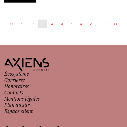
...
<<
<
1
2
3
4
5
6
7
>
>>
Écosystème
Carrières
Honoraires
Contacts
Mentions légales
Plan du site
Espace client