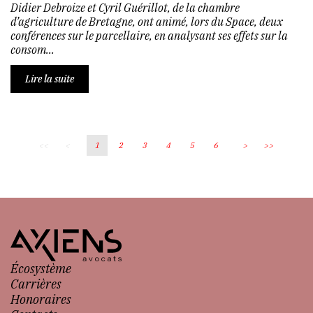
Didier Debroize et Cyril Guérillot, de la chambre
d’agriculture de Bretagne, ont animé, lors du Space, deux
conférences sur le parcellaire, en analysant ses effets sur la
consom...
Lire la suite
<<
<
1
2
3
4
5
6
>
>>
Écosystème
Carrières
Honoraires