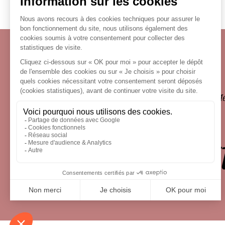
Écosystème
Carrières
Honoraires
Contacts
Me
le droit 