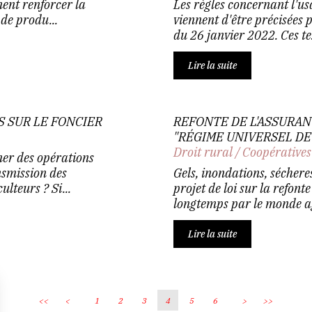
nent renforcer la
Les règles concernant l'us
de produ...
viennent d'être précisées 
du 26 janvier 2022. Ces tex
Lire la suite
 SUR LE FONCIER
REFONTE DE L'ASSURAN
"RÉGIME UNIVERSEL DE
Droit rural
/
Coopératives
ner des opérations
nsmission des
Gels, inondations, sécher
ulteurs ? Si...
projet de loi sur la refont
longtemps par le monde agr
Lire la suite
<<
<
1
2
3
4
5
6
>
>>