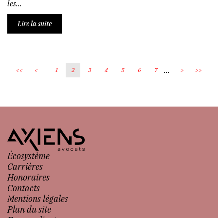
les...
Lire la suite
...
<<
<
1
2
3
4
5
6
7
>
>>
Écosystème
Carrières
Honoraires
Contacts
Mentions légales
Plan du site