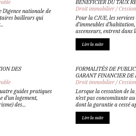
euble
BÉNÉFICIER DU TAUX R
Droit immobilier
/
Cession
e l’Agence nationale de
taires bailleurs qui
Pour la CJUE, les services
..
d’immeubles d’habitation, à
ascenseurs, entrent dans la
Lire la suite
TION DES
FORMALITÉS DE PUBLI
GARANT FINANCIER DE 
euble
Droit immobilier
/
Cession
uatre guides pratiques
Lorsque la cessation de la
e d’un logement,
n’est pas concomitante au
isme) des...
dont la garantie a cessé ap
Lire la suite