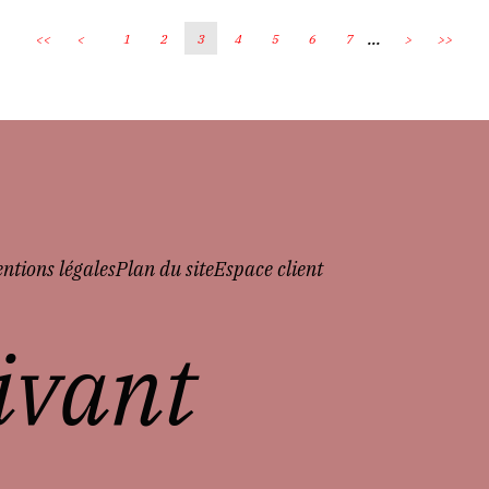
...
<<
<
1
2
3
4
5
6
7
>
>>
ntions légales
Plan du site
Espace client
vivant