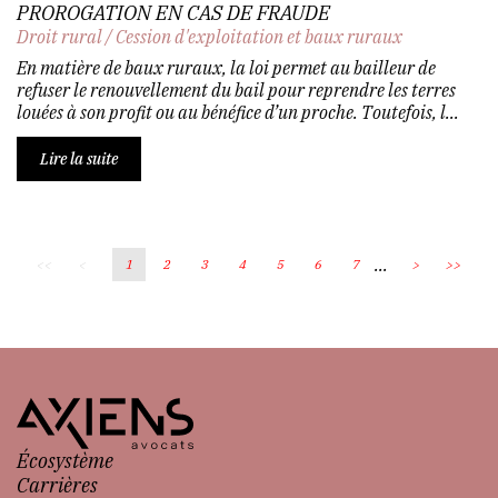
PROROGATION EN CAS DE FRAUDE
Droit rural
/
Cession d'exploitation et baux ruraux
En matière de baux ruraux, la loi permet au bailleur de
refuser le renouvellement du bail pour reprendre les terres
louées à son profit ou au bénéfice d’un proche. Toutefois, l...
Lire la suite
...
<<
<
1
2
3
4
5
6
7
>
>>
Écosystème
Carrières