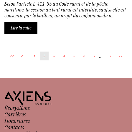
Selon l’article L.411-35 du Code rural et de la pêche
maritime, la cession du bail rural est interdite, sauf si elle est
consentie par le bailleur, au profit du conjoint ou du p...
Lire la suite
...
<<
<
1
2
3
4
5
6
7
>
>>
Écosystème
Carrières
Honoraires
Contacts