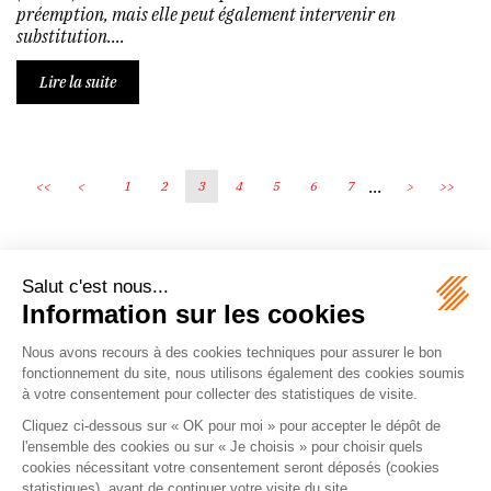
préemption, mais elle peut également intervenir en
substitution....
Lire la suite
...
<<
<
1
2
3
4
5
6
7
>
>>
Écosystème
Carrières
Honoraires
Contacts
Mentions légales