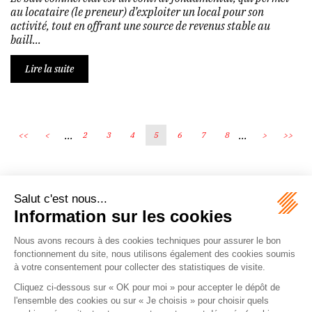
au locataire (le preneur) d’exploiter un local pour son
activité, tout en offrant une source de revenus stable au
baill...
Lire la suite
...
...
<<
<
2
3
4
5
6
7
8
>
>>
Écosystème
Carrières
Honoraires
Contacts