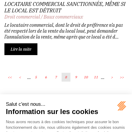
LOCATAIRE COMMERCIAL SANCTIONNÉE, MÊME SI
LE LOCAL EST DÉTRUIT
Droit commercial
/
Baux commerciaux
Le locataire commercial, dont le droit de préférence n’a pas
été respecté lors de la vente du local loué, peut demander
l’annulation de la vente, même après que ce local a été d...
Lire la suite
...
...
<<
<
5
6
7
8
9
10
11
>
>>
Écosystème