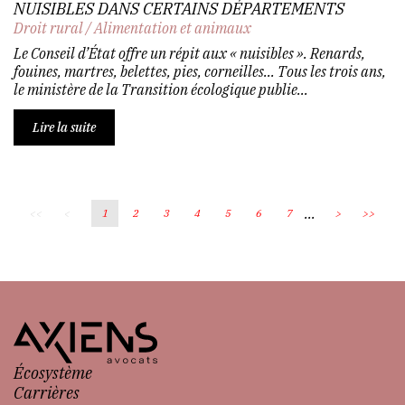
NUISIBLES DANS CERTAINS DÉPARTEMENTS
Droit rural
/
Alimentation et animaux
Le Conseil d’État offre un répit aux « nuisibles ». Renards,
fouines, martres, belettes, pies, corneilles... Tous les trois ans,
le ministère de la Transition écologique publie...
Lire la suite
...
<<
<
1
2
3
4
5
6
7
>
>>
Écosystème
Carrières