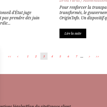
Droit rural
/
Alimentatio
Pour renforcer la transpar
onseil d’État juge
transformés, le gouvernem
 pas prendre dès juin
Origin’Info. Un dispositi
dic...
Lire la suite
...
<<
<
1
2
3
4
5
6
7
>
>>
ntions légales
Plan du site
Espace client