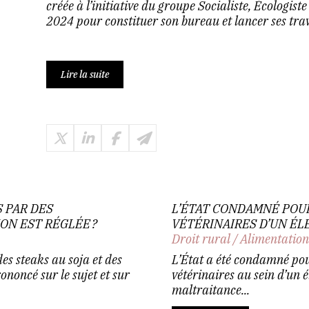
créée à l’initiative du groupe Socialiste, Écologist
2024 pour constituer son bureau et lancer ses trav
Lire la suite
 PAR DES
L’ÉTAT CONDAMNÉ POU
ON EST RÉGLÉE ?
VÉTÉRINAIRES D’UN ÉL
Droit rural
/
Alimentatio
des steaks au soja et des
L’État a été condamné pou
rononcé sur le sujet et sur
vétérinaires au sein d’un é
maltraitance...