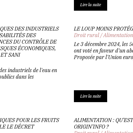
Lire la suite
IQUES DES INDUSTRIELS
LE LOUP MOINS PROTÉG
SABILITÉS DES
Droit rural
/
Alimentatio
ANCES DU CONTRÔLE DE
Le 3 décembre 2024, les 
RISQUES ÉCONOMIQUES,
ont voté en faveur d'un a
 ET SANI
Proposée par l'Union europ
es industriels de l'eau en
publics dans les
Lire la suite
IQUES POUR LES FRUITS
ALIMENTATION : QU’ES
ULE LE DÉCRET
ORIGIN’INFO ?