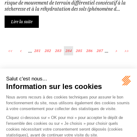
risque de mouvement de terrain différentiel consécutif à la
sécheresse et à la réhydratation des sols (phénomène d...
Lire la suite
...
...
<<
<
281
282
283
284
285
286
287
>
>>
Écosystème
Carrières
Honoraires
Contacts
Mentions légales