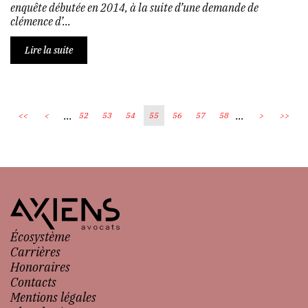
enquête débutée en 2014, à la suite d’une demande de
clémence d’...
Lire la suite
...
...
<<
<
52
53
54
55
56
57
58
>
>>
Écosystème
Carrières
Honoraires
Contacts
Mentions légales