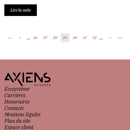
Lire la suite
...
...
<<
<
26
27
28
29
30
31
32
>
>>
Écosystème
Carrières
Honoraires
Contacts
Mentions légales
Plan du site
Espace client