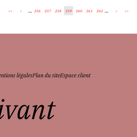
...
...
<<
<
256
257
258
259
260
261
262
>
>>
ntions légales
Plan du site
Espace client
vivant