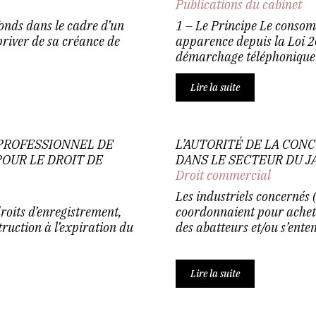
Publications du cabinet
fonds dans le cadre d’un
1 – Le Principe Le consom
 priver de sa créance de
apparence depuis la Loi 2
démarchage téléphonique a
Lire la suite
PROFESSIONNEL DE
L’AUTORITÉ DE LA CO
POUR LE DROIT DE
DANS LE SECTEUR DU J
Droit commercial
Les industriels concernés (
roits d’enregistrement,
coordonnaient pour achet
truction à l’expiration du
des abatteurs et/ou s’enten
Lire la suite