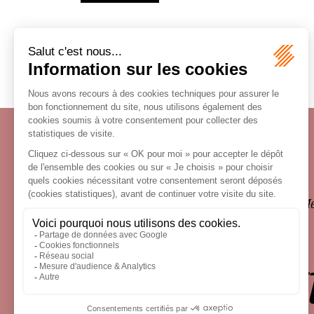
Écosystème
Carrières
Honoraires
Contacts
Me
le droit 