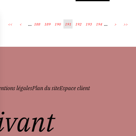
...
...
<<
<
188
189
190
191
192
193
194
>
>>
ntions légales
Plan du site
Espace client
vivant