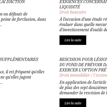
AI D’ACTION
EXIGENCES CONCERNANT
LIQUIDITÉ
Droit bancaire
on ou défauts de
 peine de forclusion, dans
À l’occasion d’une étude r
.
évaluer dans quelle mesure
d’investissement d’outils de
Lire la suite
 SUPPLÉMENTAIRES
RESCISION POUR LÉSION
DU FOND DE PRÉVOIR D
EXERCER L’OPTION PRÉV
, il est fréquent qu'elles
Droit immobilier
/
Cession
ns qu'elles jugent
..
En application de l’article
de plus des sept douzièmes
demander la rescision de l
Lire la suite