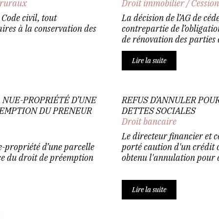
 ruraux
Droit immobilier
/
Cession
Code civil, tout
La décision de l’AG de céde
ires à la conservation des
contrepartie de l’obligati
de rénovation des parties 
Lire la suite
A NUE-PROPRIÉTÉ D’UNE
REFUS D’ANNULER POU
ÉEMPTION DU PRENEUR
DETTES SOCIALES
Droit bancaire
Le directeur financier et c
e-propriété d’une parcelle
porté caution d'un crédit 
e du droit de préemption
obtenu l'annulation pour c
Lire la suite