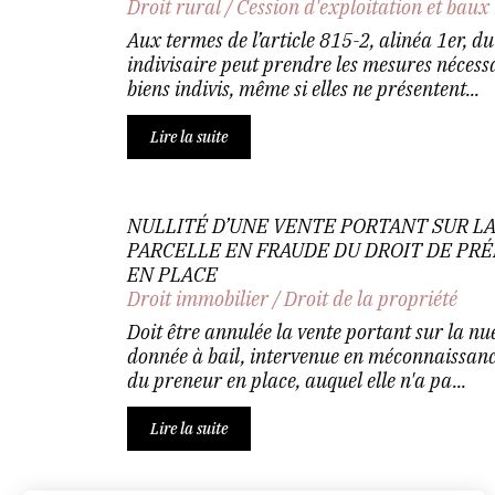
Droit rural
/
Cession d'exploitation et baux
Aux termes de l’article 815-2, alinéa 1er, du 
indivisaire peut prendre les mesures nécessa
biens indivis, même si elles ne présentent...
Lire la suite
NULLITÉ D’UNE VENTE PORTANT SUR L
PARCELLE EN FRAUDE DU DROIT DE PR
EN PLACE
Droit immobilier
/
Droit de la propriété
Doit être annulée la vente portant sur la nu
donnée à bail, intervenue en méconnaissanc
du preneur en place, auquel elle n'a pa...
Lire la suite