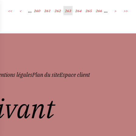
...
...
<<
<
260
261
262
263
264
265
266
>
>>
ntions légales
Plan du site
Espace client
vivant