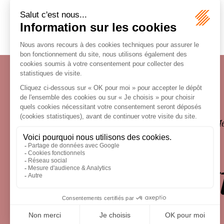
Écosystème
Carrières
Honoraires
Contacts
Me
le droit 