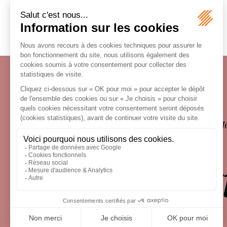
Écosystème
Carrières
Honoraires
Contacts
Me
le droit 