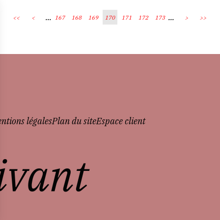
...
...
<<
<
167
168
169
170
171
172
173
>
>>
ntions légales
Plan du site
Espace client
vivant