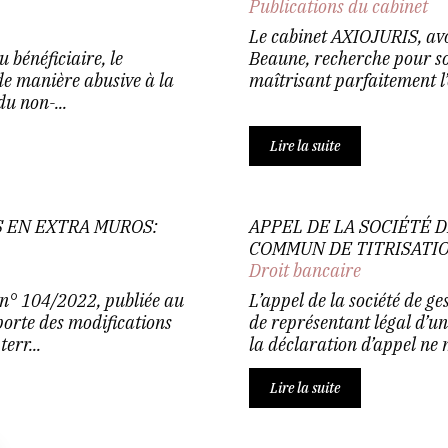
Publications du cabinet
Le cabinet AXIOJURIS, avo
bénéficiaire, le
Beaune, recherche pour son
de manière abusive à la
maîtrisant parfaitement l’
u non-...
Lire la suite
S EN EXTRA MUROS:
APPEL DE LA SOCIÉTÉ 
COMMUN DE TITRISATI
Droit bancaire
n° 104/2022, publiée au
L’appel de la société de ge
porte des modifications
de représentant légal d’un
err...
la déclaration d’appel ne 
Lire la suite