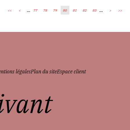
...
...
<<
<
77
78
79
80
81
82
83
>
>>
ntions légales
Plan du site
Espace client
vivant