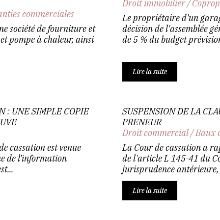
Droit immobilier
/
Coprop
anties commerciales
Le propriétaire d'un gara
ne société de fourniture et
décision de l'assemblée gé
et pompe à chaleur, ainsi
de 5 % du budget prévision
Lire la suite
 : UNE SIMPLE COPIE
SUSPENSION DE LA CLA
EUVE
PRENEUR
Droit commercial
/
Baux 
 de cassation est venue
La Cour de cassation a rap
e de l’information
de l'article L 145-41 du 
t...
jurisprudence antérieure, 
Lire la suite