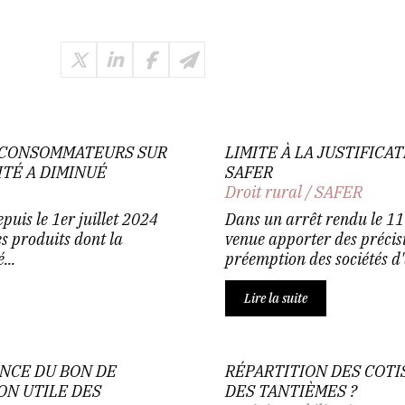
S CONSOMMATEURS SUR
LIMITE À LA JUSTIFICA
ITÉ A DIMINUÉ
SAFER
Droit rural
/
SAFER
puis le 1er juillet 2024
Dans un arrêt rendu le 11 j
es produits dont la
venue apporter des précisi
...
préemption des sociétés d
Lire la suite
NCE DU BON DE
RÉPARTITION DES COTI
N UTILE DES
DES TANTIÈMES ?