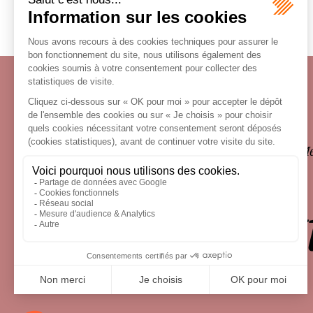
Écosystème
Carrières
Honoraires
Contacts
Me
le droit 