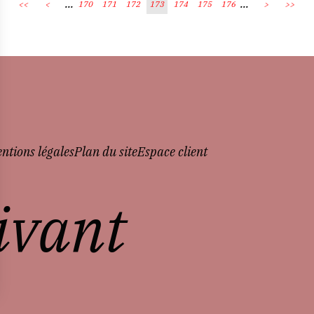
...
...
<<
<
170
171
172
173
174
175
176
>
>>
ntions légales
Plan du site
Espace client
vivant