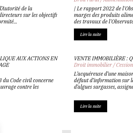
Autorité de la
| Le rapport 2022 de l'Obs
recteurs sur les objectifs
marges des produits alimen
rmité...
des travaux de l'Observatoi
Lire la suite
PPLIQUE AUX ACTIONS EN
VENTE IMMOBILIÈRE : Q
RAGE
Droit immobilier
/
Cession
L’acquéreuse d’une maison
-3 du Code civil concerne
défaut d’information sur l
ouvrage contre les
d’algues sargasses, assigne
.
Lire la suite