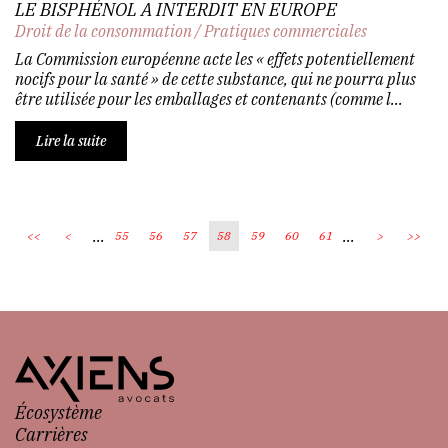
LE BISPHÉNOL A INTERDIT EN EUROPE
Droit de la consommation
/
Pratiques commerciales
La Commission européenne acte les « effets potentiellement
nocifs pour la santé » de cette substance, qui ne pourra plus
être utilisée pour les emballages et contenants (comme l...
Lire la suite
...
...
<<
<
55
56
57
58
59
60
61
>
>>
Écosystème
Carrières