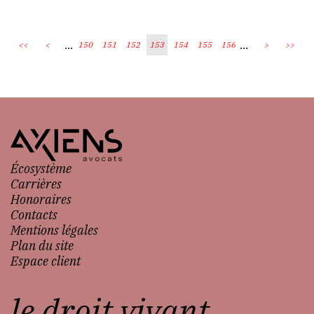
...
...
<<
<
150
151
152
153
154
155
156
>
>>
Écosystème
Carrières
Honoraires
Contacts
Mentions légales
Plan du site
Espace client
le droit vivant