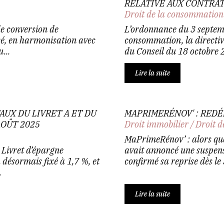
RELATIVE AUX CONTRA
Droit de la consommation
de conversion de
L’ordonnance du 3 septem
ssé, en harmonisation avec
consommation, la directi
...
du Conseil du 18 octobre 2
Lire la suite
AUX DU LIVRET A ET DU
MAPRIMERÉNOV' : RED
AOÛT 2025
Droit immobilier
/
Droit d
MaPrimeRénov’ : alors que
 Livret d’épargne
avait annoncé une suspens
 désormais fixé à 1,7 %, et
confirmé sa reprise dès le 
.
Lire la suite