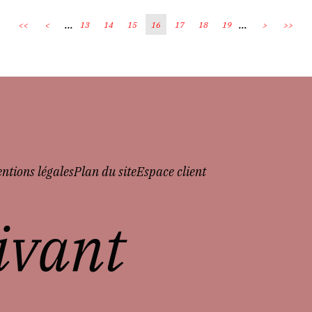
...
...
<<
<
13
14
15
16
17
18
19
>
>>
ntions légales
Plan du site
Espace client
vivant