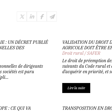
 : UN DÉCRET PUBLIÉ
VALIDATION DU DROIT D
NELLES DES
AGRICOLE DOIT ÊTRE EF
Droit rural
/
SAFER
Le droit de préemption de
sonnelles de dirigeants
suivants du Code rural et
 sociétés est paru
d’acquérir en priorité, et s
li...
Lire la suite
E : CE QUI VA
TRANSPOSITION EN DRO