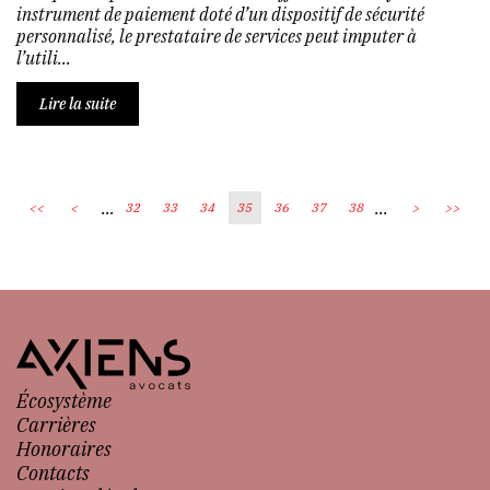
instrument de paiement doté d’un dispositif de sécurité
personnalisé, le prestataire de services peut imputer à
l’utili...
Lire la suite
...
...
<<
<
32
33
34
35
36
37
38
>
>>
Écosystème
Carrières
Honoraires
Contacts