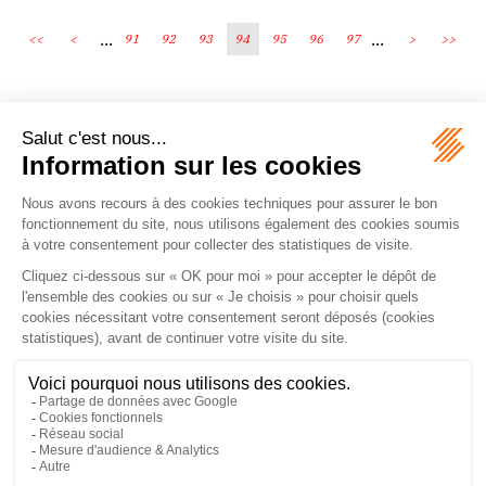
...
...
<<
<
91
92
93
94
95
96
97
>
>>
Écosystème
Carrières
Honoraires
Contacts
Mentions légales
Plan du site
Espace client
le droit vivant