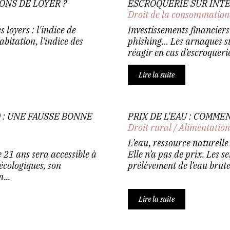
ONS DE LOYER ?
ESCROQUERIE SUR INTE
Droit de la consommation
s loyers : l'indice de
Investissements financiers
abitation, l'indice des
phishing… Les arnaques s
réagir en cas d’escroquerie
Lire la suite
 : UNE FAUSSE BONNE
PRIX DE L'EAU : COMM
Droit rural
/
Alimentatio
L’eau, ressource naturelle
21 ans sera accessible à
Elle n’a pas de prix. Les s
 écologiques, son
prélèvement de l’eau brute 
...
Lire la suite