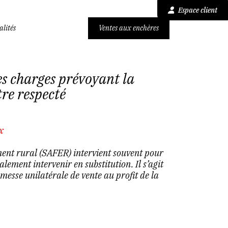
Espace client
alités
Ventes aux enchères
es charges prévoyant la
tre respecté
x
ment rural (SAFER) intervient souvent pour
lement intervenir en substitution. Il s’agit
esse unilatérale de vente au profit de la