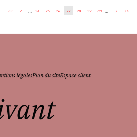
...
...
<<
<
74
75
76
77
78
79
80
>
>>
ntions légales
Plan du site
Espace client
vivant