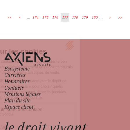
...
...
<<
<
174
175
176
177
178
179
180
>
>>
Écosystème
Carrières
Honoraires
Contacts
Mentions légales
Plan du site
Espace client
le droit vivant